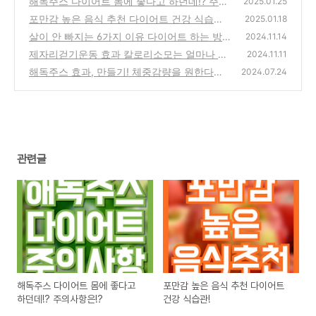
해독주스 다이어트 몸에 좋다고 하던데!? 주의
2025.01.25
사항은!?
포만감 높은 음식 추천 다이어트 건강 식습관!
(0)
2025.01.18
살이 안 빠지는 6가지 이유 다이어트 하는 방
(2)
2024.11.14
법!
제자리걷기운동 효과 칼로리소모는 얼마나 될
(4)
2024.11.11
까?
해독주스 효과, 만들기! 체중감량을 원한다
(1)
2024.07.24
면!?
(2)
관련글
해독주스 다이어트 몸에 좋다고
포만감 높은 음식 추천 다이어트
하던데!? 주의사항은!?
건강 식습관!