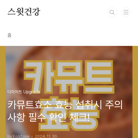
본문 바로가기
스윗건강
홈
다이어트 Upgrade
카뮤트효소 효능 섭취시 주의
사항 필수 확인 체크!
by EggZone
2024. 11. 30.