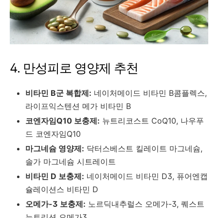
4. 만성피로 영양제 추천
비타민 B군 복합제:
네이처메이드 비타민 B콤플렉스,
라이프익스텐션 메가 비타민 B
코엔자임Q10 보충제:
뉴트리코스트 CoQ10, 나우푸
드 코엔자임Q10
마그네슘 영양제:
닥터스베스트 킬레이트 마그네슘,
솔가 마그네슘 시트레이트
비타민 D 보충제:
네이처메이드 비타민 D3, 퓨어엔캡
슐레이션스 비타민 D
오메가-3 보충제:
노르딕내추럴스 오메가-3, 퀘스트
뉴트리션 오메가3