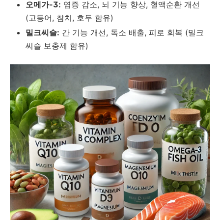
오메가-3:
염증 감소, 뇌 기능 향상, 혈액순환 개선
(고등어, 참치, 호두 함유)
밀크씨슬:
간 기능 개선, 독소 배출, 피로 회복 (밀크
씨슬 보충제 함유)