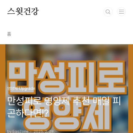
본문 바로가기
스윗건강
홈
영양제 Upgrade
만성피로 영양제 추천 매일 피
곤하다면!?
by EggZone
2025. 2. 28.