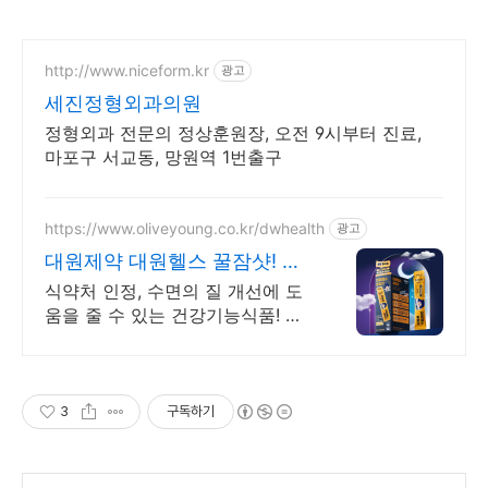
http://www.niceform.kr
광고
세진정형외과의원
정형외과 전문의 정상훈원장, 오전 9시부터 진료,
마포구 서교동, 망원역 1번출구
https://www.oliveyoung.co.kr/dwhealth
광고
대원제약 대원헬스 꿀잠샷! 수
면의 질 개선에 도움
식약처 인정, 수면의 질 개선에 도
움을 줄 수 있는 건강기능식품! 지
금 올영세일중 식물성 원료로 매일
안심, 식약처 기능성 인정! 건강기
능식품 마크를 꼭 확인하세요
3
구독하기