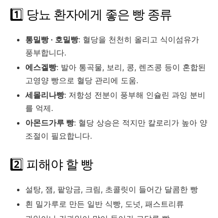
1️⃣ 당뇨 환자에게 좋은 빵 종류
통밀빵 · 호밀빵
: 혈당을 천천히 올리고 식이섬유가
풍부합니다.
에스겔빵
: 발아 통곡물, 보리, 콩, 렌즈콩 등이 혼합된
고영양 빵으로 혈당 관리에 도움.
세몰리나빵
: 저항성 전분이 풍부해 인슐린 과잉 분비
를 억제.
아몬드가루 빵
: 혈당 상승은 적지만 칼로리가 높아 양
조절이 필요합니다.
2️⃣ 피해야 할 빵
설탕, 잼, 팥앙금, 크림, 초콜릿이 들어간 달콤한 빵
흰 밀가루로 만든 일반 식빵, 도넛, 패스트리류