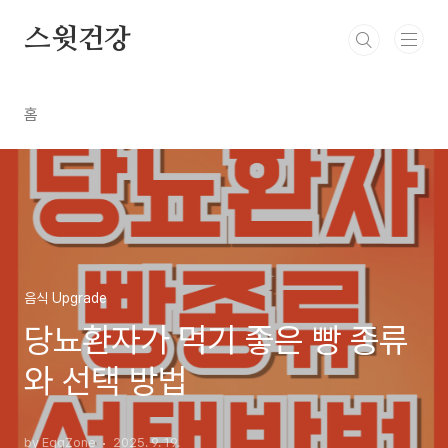
본문 바로가기
스윗건강
홈
음식 Upgrade
당뇨환자가 먹기 좋은 빵 종류
와 선택 방법
by EggZone
2025. 9. 19.