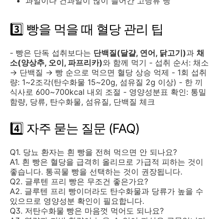
과일이나 건과일이 많이 들어간 고당류 빵
3️⃣ 빵을 먹을 때 혈당 관리 팁
- 빵은 단독 섭취보다는
단백질(달걀, 연어, 닭고기)
과
채
소(양상추, 오이, 파프리카)
와 함께 먹기 - 섭취 순서: 채소
→ 단백질 → 빵 순으로 먹으면 혈당 상승 억제 - 1회 섭취
량: 1~2조각(탄수화물 15~20g, 섬유질 2g 이상) - 한 끼
식사로 600~700kcal 내외 조절 - 영양성분표 확인: 통밀
함량, 당류, 탄수화물, 섬유질, 단백질 체크
4️⃣ 자주 묻는 질문 (FAQ)
Q1. 당뇨 환자는 흰 빵을 전혀 먹으면 안 되나요?
A1. 흰 빵은 혈당을 급격히 올리므로 가급적 피하는 것이
좋습니다. 통곡물 빵을 선택하는 것이 권장됩니다.
Q2. 글루텐 프리 빵은 무조건 좋은가요?
A2. 글루텐 프리 빵이더라도 탄수화물과 당류가 높을 수
있으므로 영양성분 확인이 필요합니다.
Q3. 저탄수화물 빵은 마음껏 먹어도 되나요?