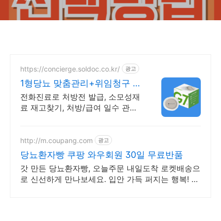
https://concierge.soldoc.co.kr/
광고
1형당뇨 맞춤관리+위임청구 복
잡한 청구 절차 ZERO
전화진료로 처방전 발급, 소모성재
료 재고찾기, 처방/급여 일수 관리
도와드립니다.
http://m.coupang.com
광고
당뇨환자빵 쿠팡 와우회원 30일 무료반품
갓 만든 당뇨환자빵, 오늘주문 내일도착 로켓배송으
로 신선하게 만나보세요. 입안 가득 퍼지는 행복! 맛
있는 베이커리, 부담 없이 즐겨보세요.