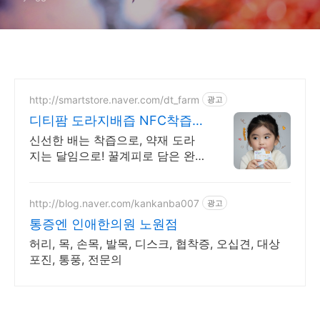
http://smartstore.naver.com/dt_farm
광고
디티팜 도라지배즙 NFC착즙
착즙과 달임의 하이브리드주스
신선한 배는 착즙으로, 약재 도라
지는 달임으로! 꿀계피로 담은 완
벽한 하이브리드! 꿀과 계피로 완
성한 완벽한 면역 조합의 프리미엄
컴포트주스
http://blog.naver.com/kankanba007
광고
통증엔 인애한의원 노원점
허리, 목, 손목, 발목, 디스크, 협착증, 오십견, 대상
포진, 통풍, 전문의