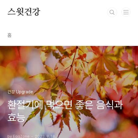
본문 바로가기
스윗건강
홈
건강 Upgrade
환절기에 먹으면 좋은 음식과
효능
by EggZone
2023. 9. 18.