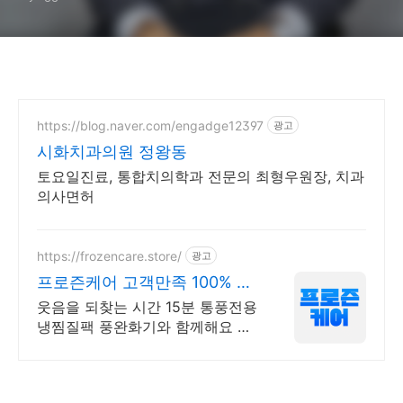
https://blog.naver.com/engadge12397
광고
시화치과의원 정왕동
토요일진료, 통합치의학과 전문의 최형우원장, 치과
의사면허
https://frozencare.store/
광고
프로즌케어 고객만족 100% 발
냉찜질기
웃음을 되찾는 시간 15분 통풍전용
냉찜질팩 풍완화기와 함께해요 냉
찜질은 붓기,열감,통증완화에 탁월
합니다