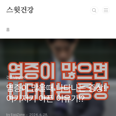
본문 바로가기
스윗건강
홈
건강 Upgrade
염증이 많을때 나타나는 증상!
여기저기 아픈 이유가!?
by EggZone
2024. 6. 28.