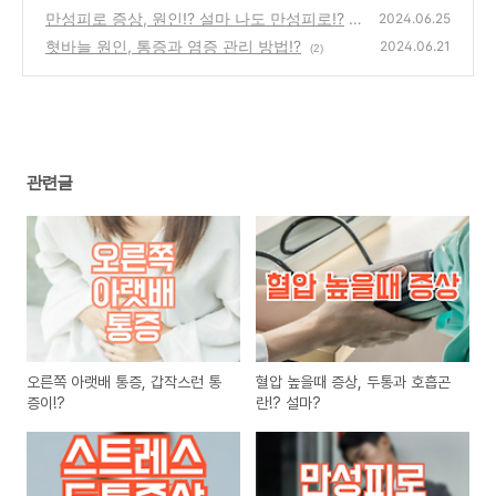
만성피로 증상, 원인!? 설마 나도 만성피로!?
2024.06.25
혓바늘 원인, 통증과 염증 관리 방법!?
(1)
2024.06.21
(2)
관련글
오른쪽 아랫배 통증, 갑작스런 통
혈압 높을때 증상, 두통과 호흡곤
증이!?
란!? 설마?