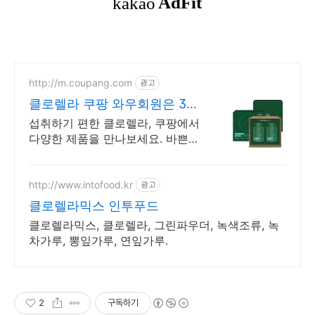
http://m.coupang.com
광고
클로렐라 쿠팡 와우회원은 30
일 무료반품
섭취하기 편한 클로렐라, 쿠팡에서
다양한 제품을 만나보세요. 바쁜
일상, 간편하게 건강을 챙기고 싶
다면 로켓배송으로 받아보세요.
http://www.intofood.kr
광고
클로렐라믹스 인투푸드
클로렐라믹스, 클로렐라, 그린파우더, 녹색조류, 녹
차가루, 뽕잎가루, 연잎가루.
2
구독하기