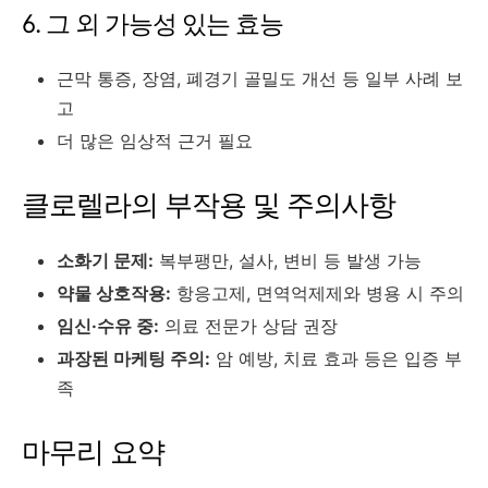
6. 그 외 가능성 있는 효능
근막 통증, 장염, 폐경기 골밀도 개선 등 일부 사례 보
고
더 많은 임상적 근거 필요
클로렐라의 부작용 및 주의사항
소화기 문제:
복부팽만, 설사, 변비 등 발생 가능
약물 상호작용:
항응고제, 면역억제제와 병용 시 주의
임신·수유 중:
의료 전문가 상담 권장
과장된 마케팅 주의:
암 예방, 치료 효과 등은 입증 부
족
마무리 요약