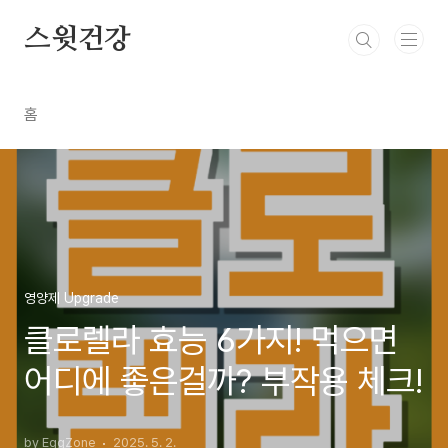
본문 바로가기
스윗건강
홈
영양제 Upgrade
클로렐라 효능 6가지! 먹으면
어디에 좋은걸까? 부작용 체크!
by EggZone
2025. 5. 2.