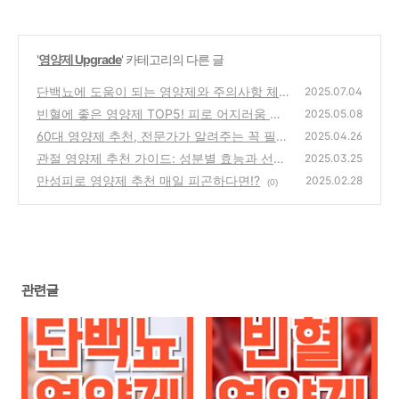
'
영양제 Upgrade
' 카테고리의 다른 글
단백뇨에 도움이 되는 영양제와 주의사항 체
2025.07.04
크!
빈혈에 좋은 영양제 TOP5! 피로 어지러움 있
(0)
2025.05.08
다면!?
60대 영양제 추천, 전문가가 알려주는 꼭 필요
(2)
2025.04.26
한 리스트!
관절 영양제 추천 가이드: 성분별 효능과 선택
(0)
2025.03.25
기준! 이건 필수 체크!
만성피로 영양제 추천 매일 피곤하다면!?
(2)
2025.02.28
(0)
관련글