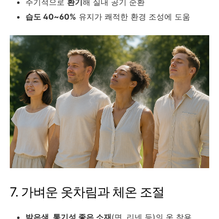
주기적으로
환기
해 실내 공기 순환
습도 40~60%
유지가 쾌적한 환경 조성에 도움
7. 가벼운 옷차림과 체온 조절
밝은색, 통기성 좋은 소재
(면, 리넨 등)의 옷 착용