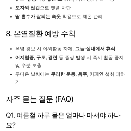
모자와 썬캡
으로 햇볕 차단
땀 흡수가 잘되는 속옷
착용으로 체온 관리
8. 온열질환 예방 수칙
폭염 경보 시 야외활동 자제,
그늘·실내에서 휴식
어지럼증, 구토, 경련
등 증상 발생 시 즉시 활동 중지
및 수분 보충
무더운 날씨에는
무리한 운동, 음주, 카페인
섭취 피하
기
자주 묻는 질문 (FAQ)
Q1. 여름철 하루 물은 얼마나 마셔야 하나
요?