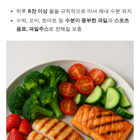
하루
8잔 이상
물을 규칙적으로 마셔 체내 수분 유지
수박, 오이, 토마토 등
수분이 풍부한 과일
과
스포츠
음료, 과일주스
로 전해질 보충