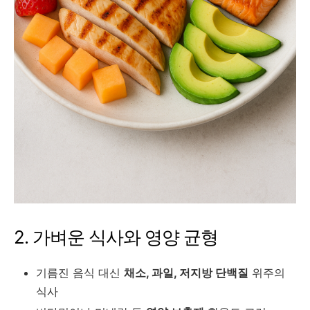
2. 가벼운 식사와 영양 균형
기름진 음식 대신
채소, 과일, 저지방 단백질
위주의
식사