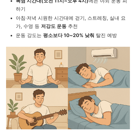
폭염 시간대(오전 11시~오후 4시)
에는 야외 운동 피
하기
아침·저녁 시원한 시간대에 걷기, 스트레칭, 실내 요
가, 수영 등
저강도 운동
추천
운동 강도는
평소보다 10~20% 낮춰
탈진 예방