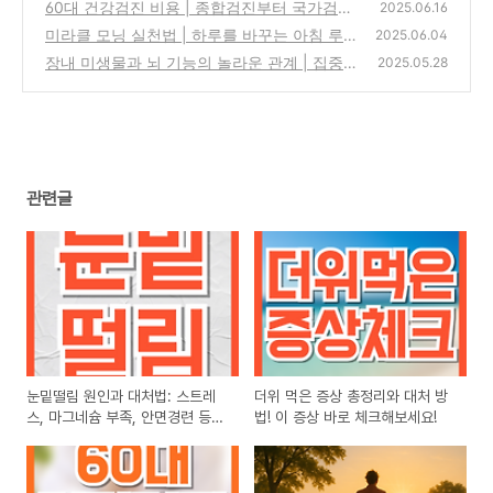
바로 체크해보세요!
60대 건강검진 비용 | 종합검진부터 국가검진
(2)
2025.06.16
까지 가격 비교 및 추천 항목
미라클 모닝 실천법 | 하루를 바꾸는 아침 루틴
(3)
2025.06.04
의 힘
장내 미생물과 뇌 기능의 놀라운 관계 | 집중력
(0)
2025.05.28
과 감정에 미치는 영향
(1)
관련글
눈밑떨림 원인과 대처법: 스트레
더위 먹은 증상 총정리와 대처 방
스, 마그네슘 부족, 안면경련 등
법! 이 증상 바로 체크해보세요!
총정리