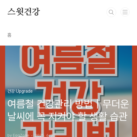
본문 바로가기
스윗건강
홈
건강 Upgrade
여름철 건강관리 방법｜무더운
날씨에 꼭 지켜야 할 생활 습관
by EggZone
2025. 6. 30.