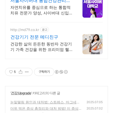
서울사이버대 통합건강관리학
과 2026 가을학기 신편입생
자연치유를 중심으로 하는 통합적
치유 전문가 양성, 사이버대 신입
생 수 1위 장학금 지급 1위, 학사 석
사 박사 온라인복수학위까지
http://md79.co.kr
광고
건강기기 전문 메디친구
건강한 삶의 든든한 동반자 건강기
기 가족 건강을 위한 프리미엄 헬
스케어전문쇼핑몰
5
구독하기
'
건강 Upgrade
' 카테고리의 다른 글
눈밑떨림 원인과 대처법: 스트레스, 마그네슘
2025.07.05
부족, 안면경련 등 총정리
더위 먹은 증상 총정리와 대처 방법! 이 증상
(0)
2025.07.02