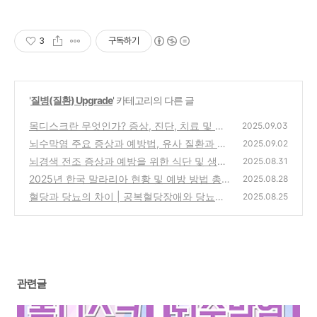
3
구독하기
'
질병(질환) Upgrade
' 카테고리의 다른 글
목디스크란 무엇인가? 증상, 진단, 치료 및 예
2025.09.03
방법 총정리
뇌수막염 주요 증상과 예방법, 유사 질환과 구
(0)
2025.09.02
별법까지 총정리
뇌경색 전조 증상과 예방을 위한 식단 및 생활
(0)
2025.08.31
습관 총정리
2025년 한국 말라리아 현황 및 예방 방법 총정
(0)
2025.08.28
리
혈당과 당뇨의 차이 | 공복혈당장애와 당뇨병
(1)
2025.08.25
기준까지 한눈에 정리!
(1)
관련글