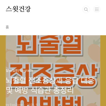
본문 바로가기
스윗건강
홈
질병(질환) Upgrade
뇌출혈 전조증상과 응급 대응
및 예방 식습관 총정리
by EggZone
2025. 9. 1.