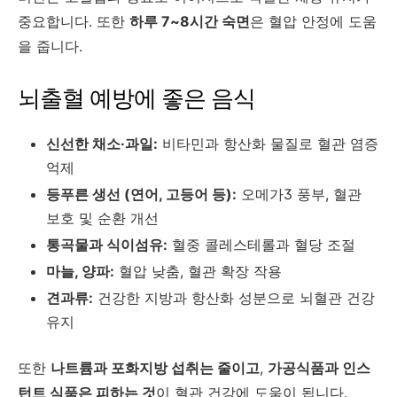
중요합니다. 또한
하루 7~8시간 숙면
은 혈압 안정에 도움
을 줍니다.
뇌출혈 예방에 좋은 음식
신선한 채소·과일:
비타민과 항산화 물질로 혈관 염증
억제
등푸른 생선 (연어, 고등어 등):
오메가3 풍부, 혈관
보호 및 순환 개선
통곡물과 식이섬유:
혈중 콜레스테롤과 혈당 조절
마늘, 양파:
혈압 낮춤, 혈관 확장 작용
견과류:
건강한 지방과 항산화 성분으로 뇌혈관 건강
유지
또한
나트륨과 포화지방 섭취는 줄이고
,
가공식품과 인스
턴트 식품은 피하는 것
이 혈관 건강에 도움이 됩니다.