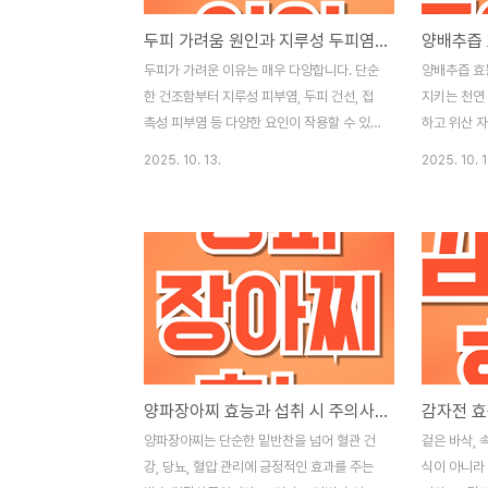
두피 가려움 원인과 지루성 두피염 자가진단, 관리 루틴 총정리
두피가 가려운 이유는 매우 다양합니다. 단순
양배추즙 효
한 건조함부터 지루성 피부염, 두피 건선, 접
지키는 천연
촉성 피부염 등 다양한 요인이 작용할 수 있
하고 위산 
으며, 생활습관과 스트레스도 큰 영향을 줍니
장 건강 개
2025. 10. 13.
2025. 10. 1
다. 이번 글에서는 두피 가려움의 주요 원인
입니다. 특
부터 지루성 두피염 자가진단법, 예방법, 두
닌) 성분은 
피 루틴까지 전문가 기준으로 정리했습니다.
과가 있습니
두피 가려움 주요 원인지루성 피부염: 피지
강화: 비타민
분비 과다로 인한 염증과 가려움. 스트레스,
위벽 회복을 
피로, 호르몬 변화가 악화 요인.두피 건선: 두
식이섬유가 
피가 건조하고 각질이 벗겨지며 비듬과 가려
합니다.항산
움 동반.접촉성 피부염: 염색약, 파마약, 헤어
분이 독소를
제품의 화학 성분에 의한 자극 반응.기타 피
역력 향상: 
양파장아찌 효능과 섭취 시 주의사항｜혈관 건강·당뇨·혈압 관리
부질환: 아토피, 모낭염, 백선 등으로 인한 가
면역 세포를
려움.환경 및 습관 요인: 건조한 환경, 헬멧 착
조절: 포만
양파장아찌는 단순한 밑반찬을 넘어 혈관 건
겉은 바삭, 
용, 자극적인 제품 사용, 불규칙한 세정.정신
체중 관리에 
강, 당뇨, 혈압 관리에 긍정적인 효과를 주는
식이 아니라