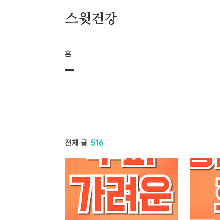
본문 바로가기
스윗건강
홈
전체 글
516