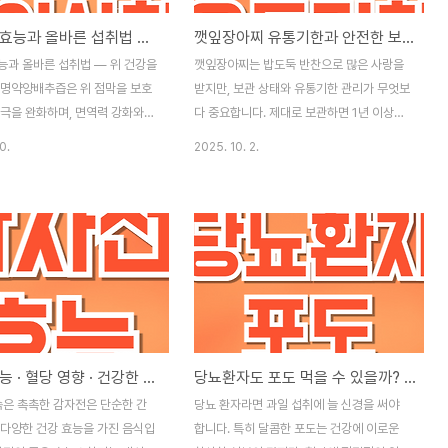
양배추즙 효능과 올바른 섭취법 — 위 건강을 지키는 천연 명약
깻잎장아찌 유통기한과 안전한 보관법
능과 올바른 섭취법 — 위 건강을
깻잎장아찌는 밥도둑 반찬으로 많은 사랑을
 명약양배추즙은 위 점막을 보호
받지만, 보관 상태와 유통기한 관리가 무엇보
자극을 완화하며, 면역력 강화와
다 중요합니다. 제대로 보관하면 1년 이상도
선에도 도움이 되는 천연 건강식품
맛을 유지할 수 있지만, 잘못 보관하면 몇 주
0.
2025. 10. 2.
히 양배추의 비타민 U(메틸메티오
만에도 상할 수 있습니다. 오늘은 깻잎장아찌
위염과 위궤양 예방에 탁월한 효
의 유통기한과 안전한 보관법, 변질 여부 확
다. 양배추즙의 주요 효능위 건강
인 방법까지 정리했습니다. ✅ 핵심 요약- 냉
 U가 위 점막을 보호하고 손상된
장 보관: 2~3개월 권장, 최적 조건 시 1년까
돕습니다.장 건강 개선: 풍부한
지 가능- 냉동 보관: 1년~1년 반 가능- 0~5
장운동을 촉진하고 변비를 예방
도 사이에서 밀폐 보관 필수- 색, 냄새, 촉감,
화 효과: 설포라판과 폴리페놀 성
국물 상태로 변질 여부 확인1️⃣ 깻잎장아찌
 배출하고 염증을 완화합니다.면
유통기한냉장 보관: 보통 2~3개월, 국물이
비타민 C와 항산화 성분이 체내
충분히 덮이고 위생적으로 관리되면 1년까지
감자전 효능 · 혈당 영향 · 건강한 섭취 방법 총정리
당뇨환자도 포도 먹을 수 있을까? 올바른 섭취 방법과 주의사항
 활성화합니다.다이어트 및 혈당
도 가능냉동 보관: 1년~1년 반 보관 가능온도
감을 유지하며 혈당 급상승을 막아
·습도 관리가 잘 안 되면 더 빨리 변질될 수 있
속은 촉촉한 감자전은 단순한 간
당뇨 환자라면 과일 섭취에 늘 신경을 써야
도움을 줍니다.💡 TIP: 양배추
음2️⃣ 깻잎장아찌 최적 보관 온..
 다양한 건강 효능을 가진 음식입
합니다. 특히 달콤한 포도는 건강에 이로운