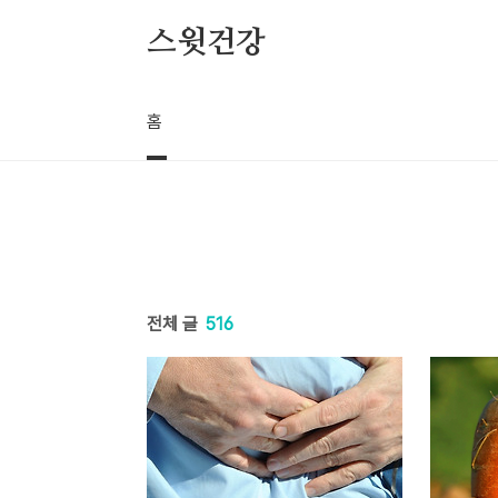
본문 바로가기
스윗건강
홈
전체 글
516