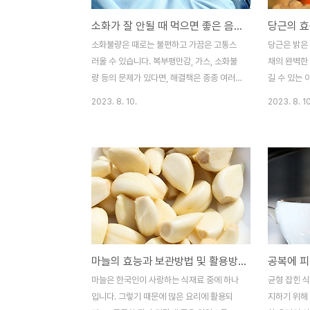
소화가 잘 안될 때 먹으면 좋은 음식 추천
소화불량은 때로는 불편하고 가끔은 고통스
당근은 밝은
러울 수 있습니다. 복부팽만감, 가스, 소화불
채의 완벽한 
량 등의 문제가 있다면, 해결책은 종종 여러
길 수 있는 
분이 선택하는 음식에서 찾을 수 있습니다.
당근은 비타
2023. 8. 10.
2023. 8. 10
이 글에서는 소화불량을 완화하고 내장 건강
강에 매우 
을 촉진하는 데 도움이 되는 다양한 추천 음
당근의 효능
식을 소개합니다. 소화가 잘 안될 때 먹으면
해 알아보겠습
좋은 음식들을 보시고 기호에 맞춰서 드시면
양 가치 당근
소화불량에 도움이 되실 겁니다. 함께 보면
민 K, 칼륨
좋은 글 바나나, 소화 잘되는 음식!? 변비? 갈
풍부하게 함
색반점? 냉장보관? 바나나, 소화 잘되는 음
이점 시력 
식!? 변비? 갈색반점? 냉장보관? 바나나는 요
한 영양소로,
즘 마트에서 찾아보기 쉬운 과일 중 하나입니
강을 개선하는
마늘의 효능과 보관방법 및 활용방법
공복에 피
다. 사람들이 바나나가 어디에 좋다말은 많이
과 당근은 
하지만 진짜 어디에 좋은지 그리고 어떤 도움
자유 라디칼
마늘은 한국인이 사랑하는 식재료 중에 하나
균형 잡힌 식
을 주는지 잘 모르는 경우가 많습니다. 이러
는 데 기여합
입니다. 그렇기 때문에 많은 요리에 활용되
지하기 위해